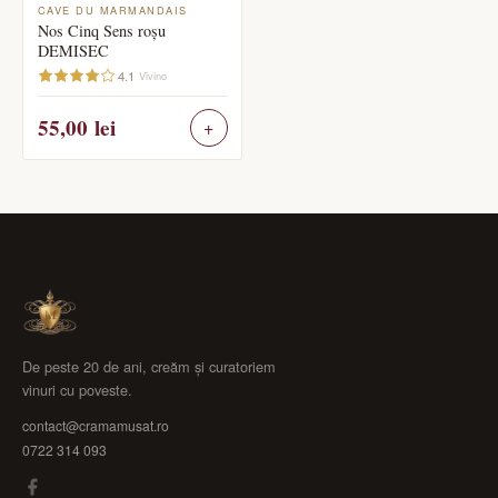
CAVE DU MARMANDAIS
Nos Cinq Sens roșu
DEMISEC
4.1
Vivino
55,00
lei
De peste 20 de ani, creăm și curatoriem
vinuri cu poveste.
contact@cramamusat.ro
0722 314 093