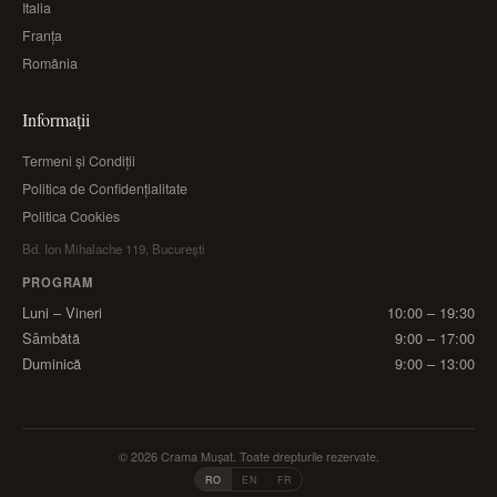
Italia
Franța
România
Informații
Termeni și Condiții
Politica de Confidențialitate
Politica Cookies
Bd. Ion Mihalache 119, București
PROGRAM
Luni – Vineri
10:00 – 19:30
Sâmbătă
9:00 – 17:00
Duminică
9:00 – 13:00
© 2026 Crama Mușat. Toate drepturile rezervate.
RO
EN
FR