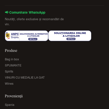
📢 Comunitate WhatsApp
Noutăți, oferte exclusive și recomandări de
vin.
Produse
Bag in box
SPUMANTE
Spirits
VINURI CU MEDALIE LA GAT
Wines
Proveniență
Spania