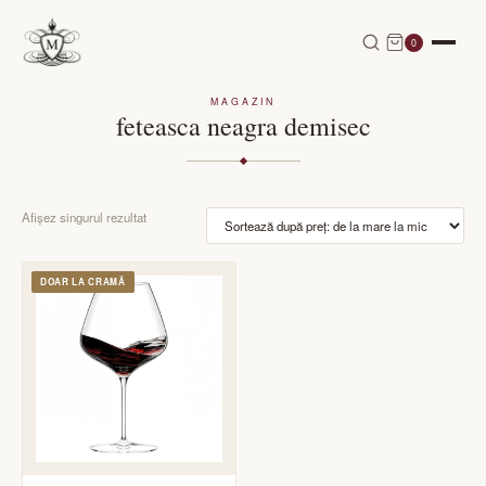
0
MAGAZIN
feteasca neagra demisec
Afișez singurul rezultat
DOAR LA CRAMĂ