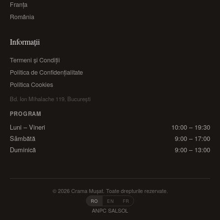
Franța
România
Informații
Termeni și Condiții
Politica de Confidențialitate
Politica Cookies
Bd. Ion Mihalache 119, București
PROGRAM
Luni – Vineri
10:00 – 19:30
Sâmbătă
9:00 – 17:00
Duminică
9:00 – 13:00
© 2026 Crama Mușat. Toate drepturile rezervate.
RO
EN
FR
ANPC SAL
SOL