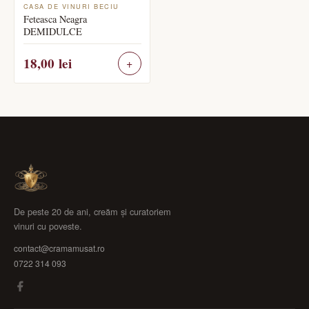
CASA DE VINURI BECIU
Feteasca Neagra
DEMIDULCE
18,00
lei
De peste 20 de ani, creăm și curatoriem
vinuri cu poveste.
contact@cramamusat.ro
0722 314 093