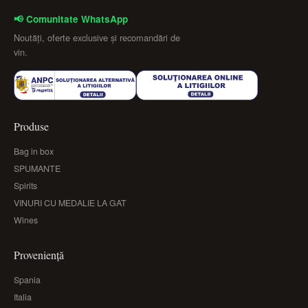
📢 Comunitate WhatsApp
Noutăți, oferte exclusive și recomandări de
vin.
Produse
Bag in box
SPUMANTE
Spirits
VINURI CU MEDALIE LA GAT
Wines
Proveniență
Spania
Italia