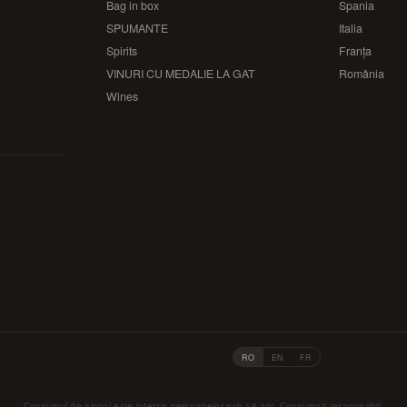
Bag in box
Spania
SPUMANTE
Italia
Spirits
Franța
VINURI CU MEDALIE LA GAT
România
Wines
RO
EN
FR
Consumul de alcool este interzis persoanelor sub 18 ani. Consumați responsabil.