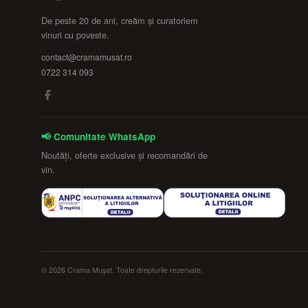
De peste 20 de ani, creăm și curatoriem
vinuri cu poveste.
contact@cramamusat.ro
0722 314 093
📢 Comunitate WhatsApp
Noutăți, oferte exclusive și recomandări de
vin.
© 2026 Crama Mușat. Toate drepturile rezervate.