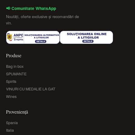
📢 Comunitate WhatsApp
Noutăți, oferte exclusive și recomandări de
vin.
Produse
Bag in box
SPUMANTE
Spirits
VINURI CU MEDALIE LA GAT
Wines
Proveniență
Spania
Italia