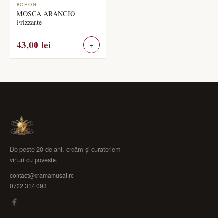
BORON
MOSCA ARANCIO
Frizzante
43,00
lei
De peste 20 de ani, creăm și curatoriem
vinuri cu poveste.
contact@cramamusat.ro
0722 314 093