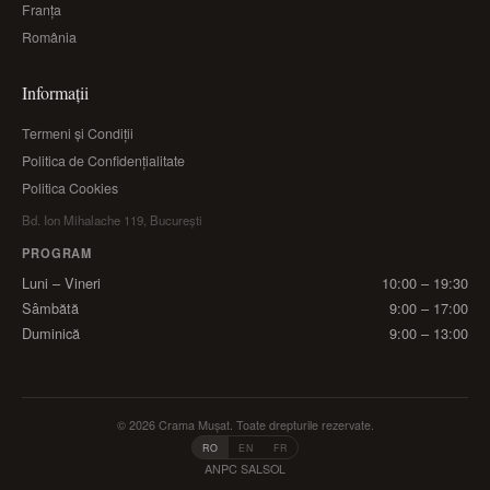
Franța
România
Informații
Termeni și Condiții
Politica de Confidențialitate
Politica Cookies
Bd. Ion Mihalache 119, București
PROGRAM
Luni – Vineri
10:00 – 19:30
Sâmbătă
9:00 – 17:00
Duminică
9:00 – 13:00
© 2026 Crama Mușat. Toate drepturile rezervate.
RO
EN
FR
ANPC SAL
SOL