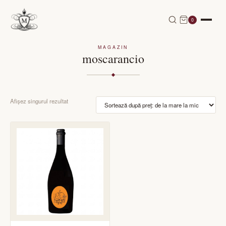
0
MAGAZIN
moscarancio
Afișez singurul rezultat