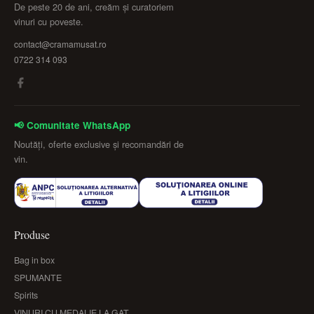
De peste 20 de ani, creăm și curatoriem
vinuri cu poveste.
contact@cramamusat.ro
0722 314 093
📢 Comunitate WhatsApp
Noutăți, oferte exclusive și recomandări de
vin.
Produse
Bag in box
SPUMANTE
Spirits
VINURI CU MEDALIE LA GAT