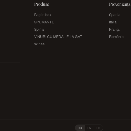
Produse
Proveniență
Bag in box
Spania
SPUMANTE
Italia
Spirits
Franța
VINURI CU MEDALIE LA GAT
România
Wines
RO
EN
FR