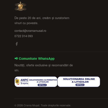
De peste 20 de ani, creăm și curatoriem
vinuri cu poveste.
contact@cramamusat.ro
0722 314 093
📢 Comunitate WhatsApp
Noutăți, oferte exclusive și recomandări de
vin.
© 2026 Crama Mușat. Toate drepturile rezervate.