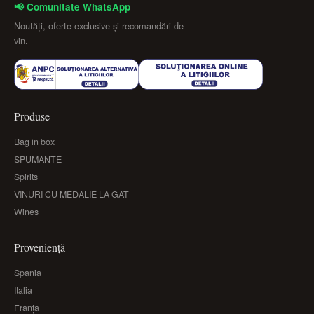
📢 Comunitate WhatsApp
Noutăți, oferte exclusive și recomandări de
vin.
Produse
Bag in box
SPUMANTE
Spirits
VINURI CU MEDALIE LA GAT
Wines
Proveniență
Spania
Italia
Franța