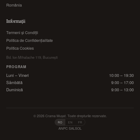
România
Informații
Termeni și Condiții
Politica de Confidențialitate
Politica Cookies
Bd. Ion Mihalache 119, București
PROGRAM
Luni – Vineri
10:00 – 19:30
Sâmbătă
9:00 – 17:00
Duminică
9:00 – 13:00
© 2026 Crama Mușat. Toate drepturile rezervate.
RO
EN
FR
ANPC SAL
SOL