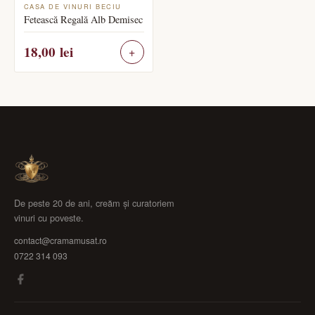
CASA DE VINURI BECIU
Fetească Regală Alb Demisec
18,00
lei
De peste 20 de ani, creăm și curatoriem
vinuri cu poveste.
contact@cramamusat.ro
0722 314 093