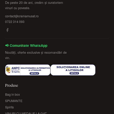
De peste 20 de ani, creăm și curatoriem
vinuri cu poveste.
contact@cramamusat.ro
0722 314 093
📢 Comunitate WhatsApp
Noutăți, oferte exclusive și recomandări de
vin.
Produse
Bag in box
SPUMANTE
Spirits
VINURI CU MEDALIE LA GAT