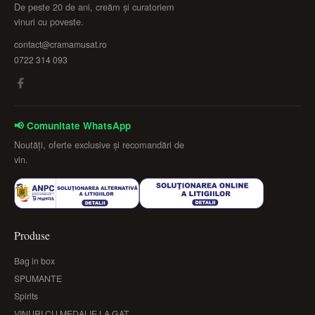
De peste 20 de ani, creăm și curatoriem
vinuri cu poveste.
contact@cramamusat.ro
0722 314 093
📢 Comunitate WhatsApp
Noutăți, oferte exclusive și recomandări de
vin.
Produse
Bag in box
SPUMANTE
Spirits
VINURI CU MEDALIE LA GAT