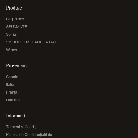
Produse
Bag in box
SPUMANTE
Spirits
VINURI CU MEDALIE LA GAT
Wines
Proveniență
Spania
Italia
Franța
România
Informații
Termeni și Condiții
Politica de Confidențialitate