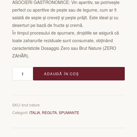
ASOCIERI GASTRONOMICE: Vin aperitiv, se potrivește
perfect cu aperitive de pește sau de legume, cum ar fi
salată de sepie și creveți și pește prăjit. Este ideal și cu
deserturi pe bază de fructe și cremă.
În timpul procesului de spumare, drojdiile se asigură că
toate zaharurile reziduale sunt consumate, obținând
caracteristicile Dosaggio Zero sau Brut Nature (ZERO
ZAHĂR).
Cantitate
ADAUGĂ ÎN COȘ
Prosecco
BRUT
NATURE
SKU:
brut nature
Categorii:
ITALIA
,
REGUTA
,
SPUMANTE