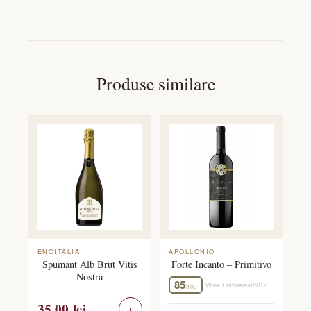
Produse similare
ENOITALIA
APOLLONIO
Spumant Alb Brut Vitis
Forte Incanto – Primitivo
Nostra
85
Wine Enthusiast
2017
/100
35,00
lei