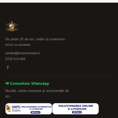
De peste 20 de ani, creăm și curatoriem
vinuri cu poveste.
contact@cramamusat.ro
0722 314 093
📢 Comunitate WhatsApp
Noutăți, oferte exclusive și recomandări de
vin.