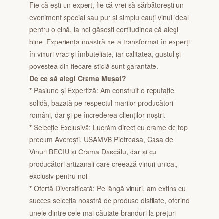
Fie că ești un expert, fie că vrei să sărbătorești un
eveniment special sau pur și simplu cauți vinul ideal
pentru o cină, la noi găsești certitudinea că alegi
bine. Experiența noastră ne-a transformat în experți
în vinuri vrac și îmbuteliate, iar calitatea, gustul și
povestea din fiecare sticlă sunt garantate.
De ce să alegi Crama Mușat?
*
Pasiune și Expertiză: Am construit o reputație
solidă, bazată pe respectul marilor producători
români, dar și pe încrederea clienților noștri.
*
Selecție Exclusivă: Lucrăm direct cu crame de top
precum Averești, USAMVB Pietroasa, Casa de
Vinuri BECIU și Crama Dascălu, dar și cu
producători artizanali care creează vinuri unicat,
exclusiv pentru noi.
*
Ofertă Diversificată: Pe lângă vinuri, am extins cu
succes selecția noastră de produse distilate, oferind
unele dintre cele mai căutate branduri la prețuri