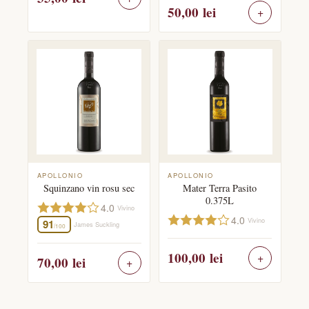
50,00
lei
APOLLONIO
APOLLONIO
Squinzano vin rosu sec
Mater Terra Pasito
0.375L
4.0
Vivino
4.0
Vivino
91
James Suckling
/100
100,00
lei
70,00
lei