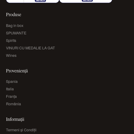
Produse
Bag in box
SPUMANTE
Spirits
VINURI CU MEDALIE LA GAT
Wines
Proveniență
Spania
Italia
Franța
România
Informații
Termeni și Condiții