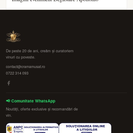
De peste 20 de ani, creăm și curatoriem
vinuri cu poveste.
contact@cramamusat.ro
0722 314 093
📢 Comunitate WhatsApp
Noutăți, oferte exclusive și recomandări de
vin.